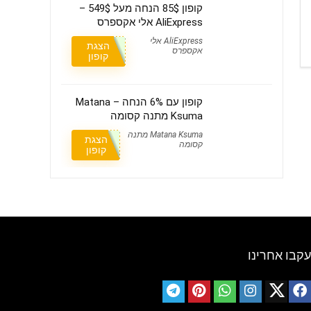
קופון 85$ הנחה מעל 549$ –
AliExpress אלי אקספרס
AliExpress אלי
הצגת
אקספרס
קופון
קופון עם 6% הנחה – Matana
Ksuma מתנה קסומה
Matana Ksuma מתנה
הצגת
קסומה
קופון
עקבו אחרינו