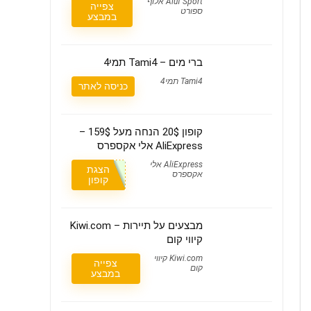
Aluf Sport אלוף
צפייה
ספורט
במבצע
ברי מים – Tami4 תמי4
Tami4 תמי4
כניסה לאתר
קופון 20$ הנחה מעל 159$ –
AliExpress אלי אקספרס
AliExpress אלי
הצגת
אקספרס
קופון
מבצעים על תיירות – Kiwi.com
קיווי קום
Kiwi.com קיווי
צפייה
קום
במבצע