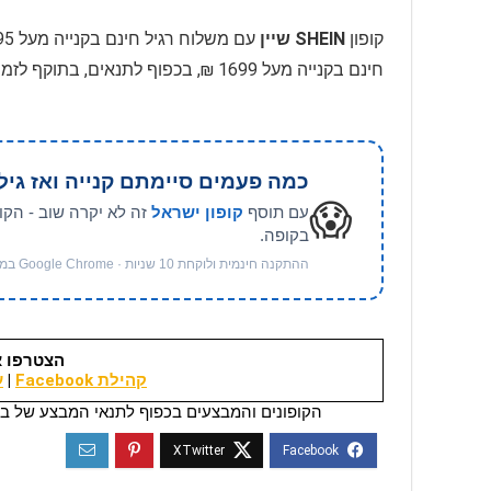
קופון
SHEIN שיין
חינם בקנייה מעל 1699 ₪, בכפוף לתנאים, בתוקף לזמן מוגבל
כמה פעמים סיימתם קנייה ואז גיל
😱
עם תוסף
קופון ישראל
זה לא יקרה שוב - הקו
בקופה.
ההתקנה חינמית ולוקחת 10 שניות · Google Chrome במחשב
הצטרפו א
קהילת Facebook
|
ער
הקופונים והמבצעים בכפוף לתנאי המבצע של בי