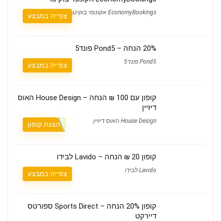
EconomyBookings אקונומי בוקינג
צפייה במבצע
20% הנחה – Pond5 פונד5
Pond5 פונד5
צפייה במבצע
קופון עם 100 ₪ הנחה – House Design האוס
דיזיין
House Design האוס דיזיין
הצגת קופון
קופון 20 ₪ הנחה – Lavido לבידו
Lavido לבידו
צפייה במבצע
קופון 20% הנחה – Sports Direct ספורטס
דיירקט