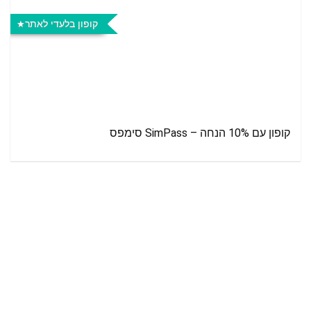
קופון בלעדי לאתר
קופון עם 10% הנחה – SimPass סימפס