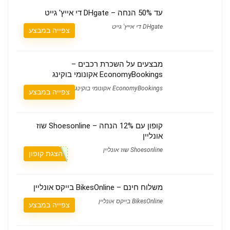
עד 50% הנחה – DHgate די אייץ' גייט
DHgate די אייץ' גייט
צפייה במבצע
מבצעים על השכרת רכבים –
EconomyBookings אקונומי בוקינג
EconomyBookings אקונומי בוקינג
צפייה במבצע
קופון עם 12% הנחה – Shoesonline שוז
אונליין
Shoesonline שוז אונליין
הצגת קופון
משלוח חינם – BikesOnline בייקס אונליין
BikesOnline בייקס אונליין
צפייה במבצע