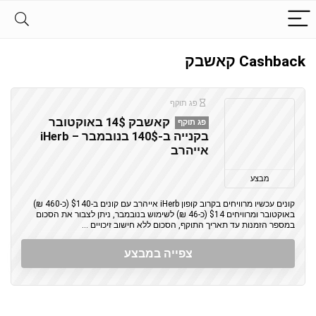
Cashback קאשבק
פג תוקף
קאשבק 14$ באוקטובר
פג תוקף
בקנייה ב-140$ בנובמבר – iHerb
אייהרב
מבצע
קונים עכשיו מרוויחים בקרוב קופון iHerb אייהרב עם קונים ב-$140 (כ-460 ₪)
באוקטובר ומרוויחים $14 (כ-46 ₪) לשימוש בנובמבר, ניתן לצבור את הסכום
במספר הזמנות עד תאריך התוקף, הסכום ללא חישוב זיכויים ...
צפייה במבצע