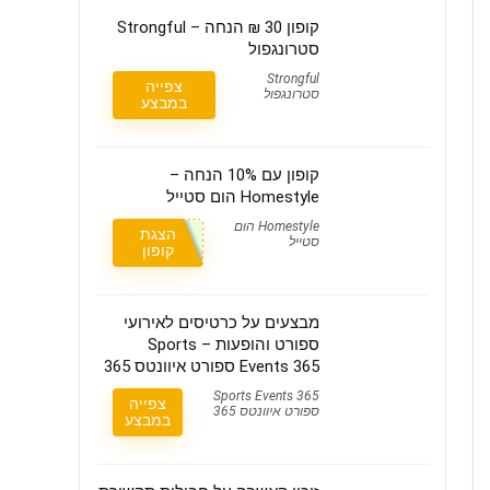
קופון 30 ₪ הנחה – Strongful
סטרונגפול
Strongful
צפייה
סטרונגפול
במבצע
קופון עם 10% הנחה –
Homestyle הום סטייל
Homestyle הום
הצגת
סטייל
קופון
מבצעים על כרטיסים לאירועי
ספורט והופעות – Sports
Events 365 ספורט איוונטס 365
Sports Events 365
צפייה
ספורט איוונטס 365
במבצע