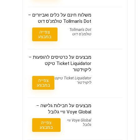
משלוח חינם על כלים ואביזרים –
Tollman's Dot טולמנ'ס דוט
Tollman's Dot
צפייה
טולמנ'ס דוט
במבצע
מבצעים על כרטיסים להופעות –
Ticket Liquidator טיקט
ליקוידטור
Ticket Liquidator טיקט
צפייה
ליקוידטור
במבצע
מבצעים על חבילות גלישה –
Voye Global וויי גלובל
Voye Global וויי
צפייה
גלובל
במבצע