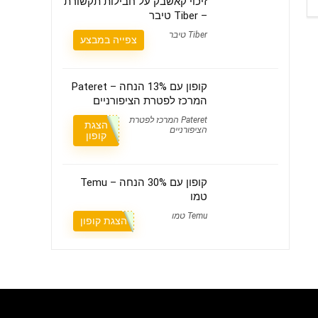
זיכוי קאשבק על חבילות תקשורת
– Tiber טיבר
Tiber טיבר
צפייה במבצע
קופון עם 13% הנחה – Pateret
המרכז לפטרת הציפורניים
Pateret המרכז לפטרת
הצגת
הציפורניים
קופון
קופון עם 30% הנחה – Temu
טמו
Temu טמו
הצגת קופון