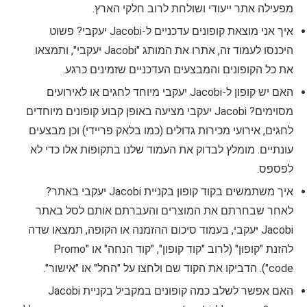
מפעילה אתר ייעודי ושולחת לרוב חלקי הארץ.
איך אני מוצאת קופונים עדכניים ל-Jacobi יעקבי? פשוט
היכנסו לעמוד זה, אתרו את המותג "Jacobi יעקבי", ותמצאו
את כל הקופונים והמבצעים העדכניים שזמינים כרגע.
האם יש קופון ל-Jacobi יעקבי מיוחד לחגים או לאירועים
מסוימים? Jacobi יעקבי מציעה באופן קבוע קופונים מיוחדים
לחגים, אירועי מכירות גדולים (כמו בלאק פריידי) וכן מבצעים
עונתיים. מומלץ לבדוק את העמוד שלנו בתקופות אלו כדי לא
לפספס.
איך משתמשים בקוד קופון בקניית Jacobi יעקבי באתר?
לאחר שבחרתם את המוצרים והעברתם אותם לסל באתר
Jacobi יעקבי, בעמוד סיכום ההזמנה או הקופה, תמצאו שדה
להזנת "קופון" (לרוב "קוד קופון", "קוד הנחה" או "Promo
code"). הדביקו את הקוד שם ולחצו על "החל" או "אישור".
האם אפשר לשלב כמה קופונים במקביל בקניית Jacobi