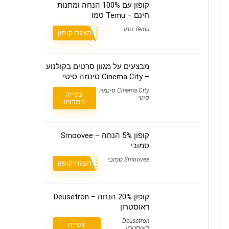
קופון עם 100% הנחה ומתנות
חינם – Temu טמו
Temu טמו
הצגת קופון
מבצעים על מגוון סרטים בקולנוע
– Cinema City סינמה סיטי
Cinema City סינמה
צפייה
סיטי
במבצע
קופון 5% הנחה – Smoovee
סמובי
Smoovee סמובי
הצגת קופון
קופון 20% הנחה – Deusetron
דאוסטרון
Deusetron
צפייה
דאוסטרון