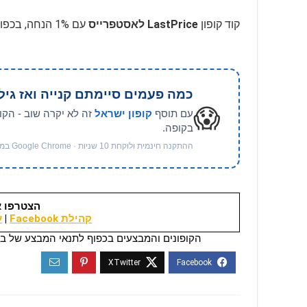
קוד קופון
LastPrice לאסטפרייס
עם 1% הנחה, בכפוף לתנאים, בתוקף לזמן מוגבל
כמה פעמים סיימתם קנייה ואז גיל
😱
עם תוסף
קופון ישראל
זה לא יקרה שוב - הקו
בקופה.
ההתקנה חינמית ולוקחת 10 שניות · Google Chrome במחשב
הצטרפו א
קהילת Facebook
|
ער
הקופונים והמבצעים בכפוף לתנאי המבצע של בי