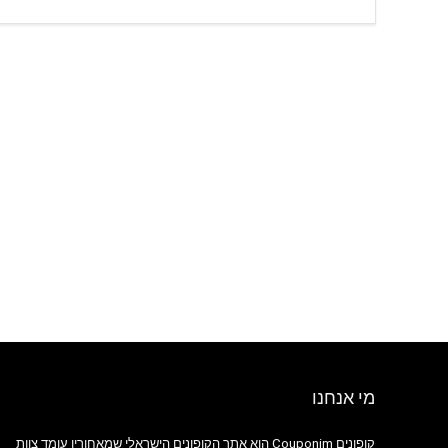
מי אנחנו
קופונים Couponim הוא אתר הקופונים הישראלי שמאחוריו עומד צוות