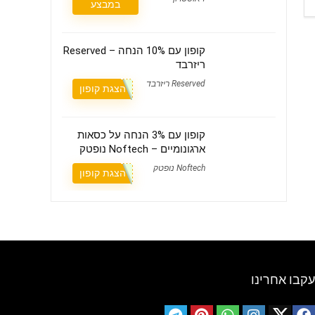
במבצע
קופון עם 10% הנחה – Reserved
ריזרבד
Reserved ריזרבד
הצגת קופון
קופון עם 3% הנחה על כסאות
ארגונומיים – Noftech נופטק
Noftech נופטק
הצגת קופון
עקבו אחרינו