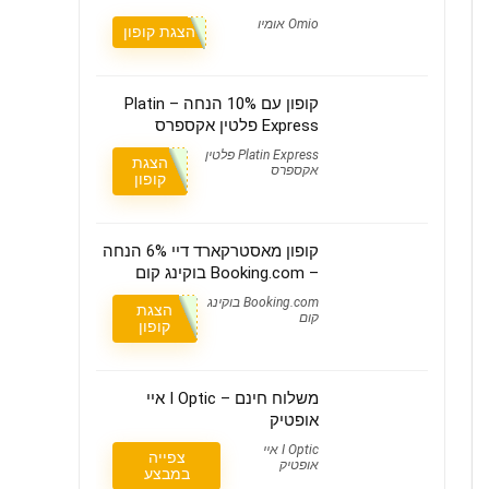
Omio אומיו
הצגת קופון
קופון עם 10% הנחה – Platin
Express פלטין אקספרס
Platin Express פלטין
הצגת
אקספרס
קופון
קופון מאסטרקארד דיי 6% הנחה
– Booking.com בוקינג קום
Booking.com בוקינג
הצגת
קום
קופון
משלוח חינם – I Optic איי
אופטיק
I Optic איי
צפייה
אופטיק
במבצע