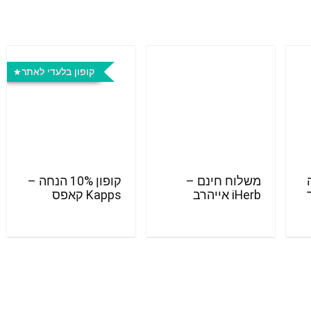
קופון בלעדי לאתר
חה
משלוח חינם –
קופון 10% הנחה –
iHerb אייהרב
Kapps קאפס