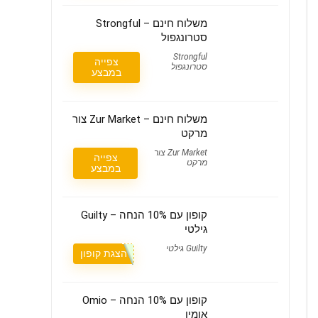
משלוח חינם – Strongful
סטרונגפול
Strongful
צפייה
סטרונגפול
במבצע
משלוח חינם – Zur Market צור
מרקט
Zur Market צור
צפייה
מרקט
במבצע
קופון עם 10% הנחה – Guilty
גילטי
Guilty גילטי
הצגת קופון
קופון עם 10% הנחה – Omio
אומיו