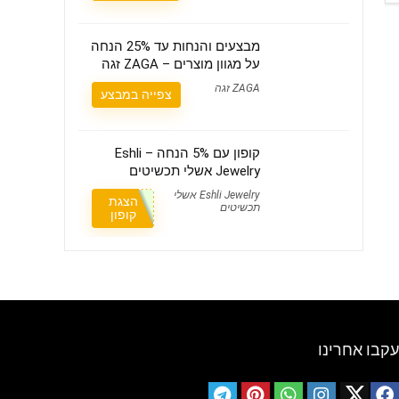
מבצעים והנחות עד 25% הנחה
על מגוון מוצרים – ZAGA זגה
ZAGA זגה
צפייה במבצע
קופון עם 5% הנחה – Eshli
Jewelry אשלי תכשיטים
Eshli Jewelry אשלי
הצגת
תכשיטים
קופון
עקבו אחרינו