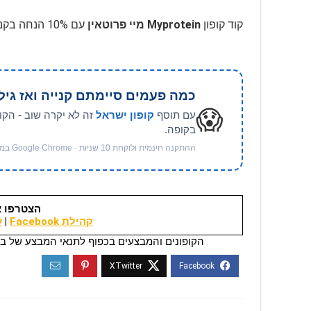
קוד קופון
Myprotein מיי פרוטאין
עם 10% הנחה בקנייה ראשונה, בהתאם לתנאים, בתוקף לזמן מוגבל
כמה פעמים סיימתם קנייה ואז גיל
😱
עם תוסף
קופון ישראל
זה לא יקרה שוב - הקו
בקופה.
ההתקנה חינמית ולוקחת 10 שניות · Google Chrome במחשב
הצטרפו א
קהילת Facebook
|
ער
הקופונים והמבצעים בכפוף לתנאי המבצע של בי