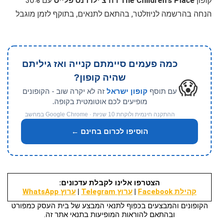
קופון
The Children's Place דה צ'ילדרנס פלייס
עם 30%
הנחה בהרשמה לניוזלטר, בהתאם לתנאים, בתוקף לזמן מוגבל
כמה פעמים סיימתם קנייה ואז גיליתם
שהיה קופון?
😱
עם תוסף
קופון ישראל
זה לא יקרה שוב - הקופונים
מופיעים לכם אוטומטית בקופה.
ההתקנה חינמית ולוקחת 10 שניות · Google Chrome במחשב
הוסיפו לכרום בחינם ←
הצטרפו אלינו לקבלת עדכונים:
קהילת Facebook
|
ערוץ Telegram
|
ערוץ WhatsApp
הקופונים והמבצעים בכפוף לתנאי המבצע של בית העסק כמפורט
ובהתאם להוראות המופיעות בתנאי אתר זה.