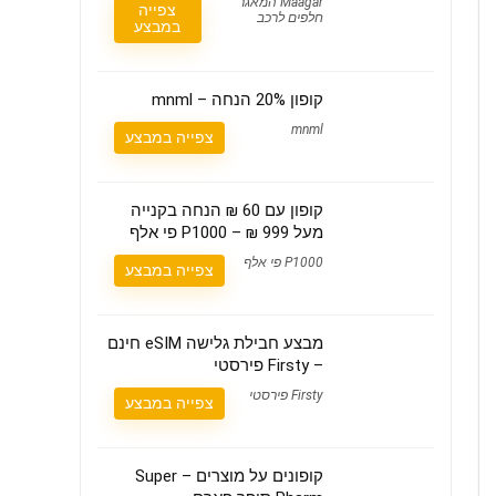
Maagar המאגר
צפייה
חלפים לרכב
במבצע
קופון 20% הנחה – mnml
mnml
צפייה במבצע
קופון עם 60 ₪ הנחה בקנייה
מעל 999 ₪ – P1000 פי אלף
P1000 פי אלף
צפייה במבצע
מבצע חבילת גלישה eSIM חינם
– Firsty פירסטי
Firsty פירסטי
צפייה במבצע
קופונים על מוצרים – Super