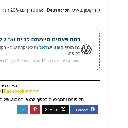
קוד קופון
באתר Deusetron דאוסטרון
עם 20% הנחה, בהתאם לתנאים, בתוקף לזמן מוגבל
כמה פעמים סיימתם קנייה ואז גיל
😱
עם תוסף
קופון ישראל
זה לא יקרה שוב - הקו
בקופה.
ההתקנה חינמית ולוקחת 10 שניות · Google Chrome במחשב
הצטרפו א
קהילת Facebook
|
ער
הקופונים והמבצעים בכפוף לתנאי המבצע של בי