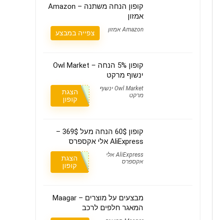
קופון הנחה משתנה – Amazon
אמזון
Amazon אמזון
צפייה במבצע
קופון 5% הנחה – Owl Market
ינשוף מרקט
Owl Market ינשוף
הצגת
מרקט
קופון
קופון 60$ הנחה מעל 369$ –
AliExpress אלי אקספרס
AliExpress אלי
הצגת
אקספרס
קופון
מבצעים על מוצרים – Maagar
המאגר חלפים לרכב