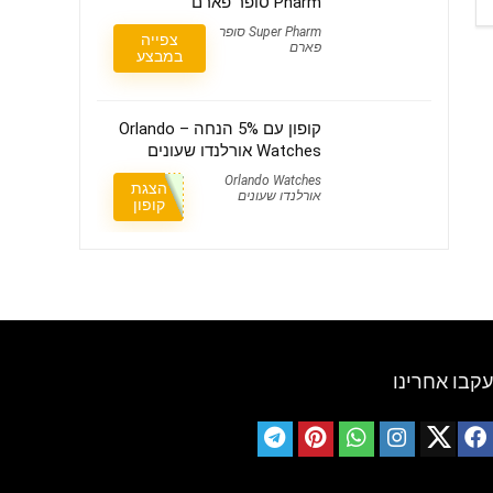
Pharm סופר פארם
Super Pharm סופר
צפייה
פארם
במבצע
קופון עם 5% הנחה – Orlando
Watches אורלנדו שעונים
Orlando Watches
הצגת
אורלנדו שעונים
קופון
עקבו אחרינו