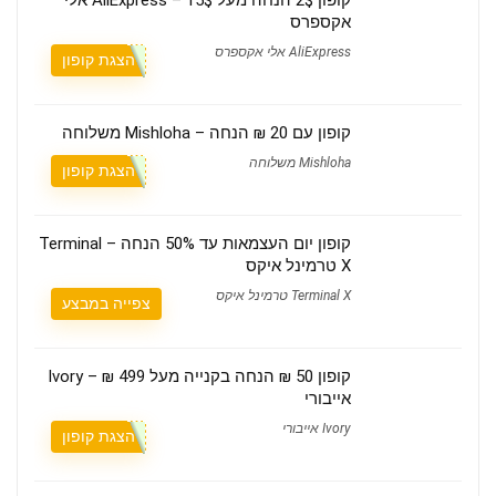
קופון 2$ הנחה מעל 15$ – AliExpress אלי
אקספרס
AliExpress אלי אקספרס
הצגת קופון
קופון עם 20 ₪ הנחה – Mishloha משלוחה
Mishloha משלוחה
הצגת קופון
קופון יום העצמאות עד 50% הנחה – Terminal
X טרמינל איקס
Terminal X טרמינל איקס
צפייה במבצע
קופון 50 ₪ הנחה בקנייה מעל 499 ₪ – Ivory
אייבורי
Ivory אייבורי
הצגת קופון