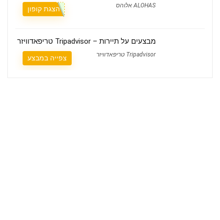
ALOHAS אלוהס
הצגת קופון
מבצעים על תיירות – Tripadvisor טריפאדוויזר
Tripadvisor טריפאדוויזר
צפייה במבצע
מי אנחנו
קופונים Couponim הוא אתר הקופונים הישראלי שמאחוריו עומד צוות קטן ומסור,
שבודק ידנית כל קופון לפני שהוא עולה לאתר.
אנחנו כאן כדי לעזור לכם לחסוך בכל קנייה, בלי קודים שפגי תוקף ובלי הפתעות
– עם דגש על החנויות והמותגים הכי רלוונטיים לצרכן הישראלי.