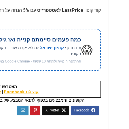
קוד קופון
LastPrice לאסטפרייס
עם 5% הנחה על רהיטים, בכפוף לתנאים, בתוקף לזמן מוגבל עד 31.12.2027
כמה פעמים סיימתם קנייה ואז גיל
😱
עם תוסף
קופון ישראל
זה לא יקרה שוב - הקו
בקופה.
ההתקנה חינמית ולוקחת 10 שניות · Google Chrome במחשב
הצטרפו א
קהילת Facebook
|
ער
הקופונים והמבצעים בכפוף לתנאי המבצע של בי