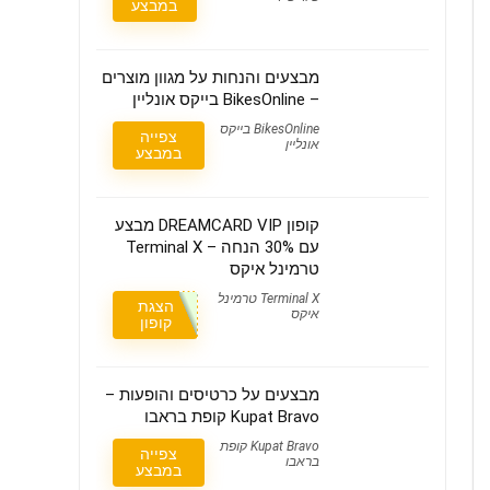
במבצע
מבצעים והנחות על מגוון מוצרים
– BikesOnline בייקס אונליין
BikesOnline בייקס
צפייה
אונליין
במבצע
קופון DREAMCARD VIP מבצע
עם 30% הנחה – Terminal X
טרמינל איקס
Terminal X טרמינל
הצגת
איקס
קופון
מבצעים על כרטיסים והופעות –
Kupat Bravo קופת בראבו
Kupat Bravo קופת
צפייה
בראבו
במבצע