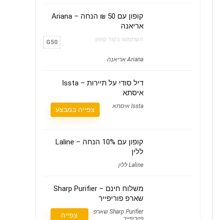
קופון עם 50 ₪ הנחה – Ariana
אריאנה
השתמשו בקוד קופון:
G50
Ariana אריאנה
דיל סודי על תיירות – Issta
איסתא
Issta איסתא
צפייה במבצע
קופון עם 10% הנחה – Laline
ללין
Laline ללין
משלוח חינם – Sharp Purifier
שארפ פוריפייר
Sharp Purifier שארפ
צפייה
פיוריפייר