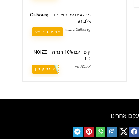
מבצעים על מוצרים – Galboreg
גלבורג
Galboreg גלבורג
צפייה במבצע
קופון עם 10% הנחה – NOIZZ
נויז
NOIZZ נויז
הצגת קופון
עקבו אחרינו