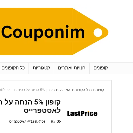
קופונים
חנויות ואתרים
קטגוריות
כל הקופונים 
קופונים
»
כל הקופונים והמבצעים
»
קופון 5% הנחה על רהיטים – LastPrice לאסטפרייס
לאסטפרייס
85
LastPrice לאסטפרייס