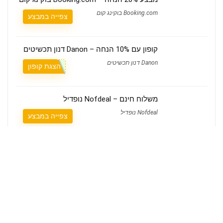
Booking.com בוקינג קום
צפייה במבצע
קופון עם 10% הנחה – Danon דנון תכשיטים
Danon דנון תכשיטים
הצגת קופון
משלוח חינם – Nofdeal נופדיל
Nofdeal נופדיל
צפייה במבצע
מי אנחנו
קופונים Couponim הוא אתר הקופונים הישראלי שמאחוריו עומד צוות קטן ומסור,
שבודק ידנית כל קופון לפני שהוא עולה לאתר.