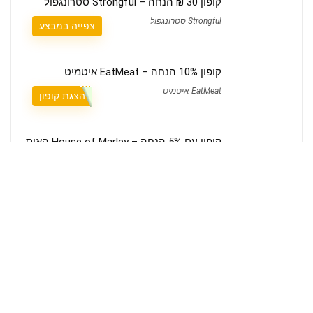
קופון 30 ₪ הנחה – Strongful סטרונגפול
Strongful סטרונגפול
צפייה במבצע
קופון 10% הנחה – EatMeat איטמיט
EatMeat איטמיט
הצגת קופון
קופון עם 5% הנחה – House of Marley האוס
אוף מארלי
House of Marley האוס אוף מארלי
הצגת קופון
מי אנחנו
קופונים Couponim הוא אתר הקופונים הישראלי שמאחוריו עומד צוות קטן ומסור,