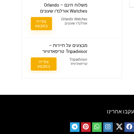
משלוח חינם – Orlando
Watches אורלנדו שעונים
Orlando Watches
צפייה
אורלנדו שעונים
במבצע
מבצעים על תיירות –
Tripadvisor טריפאדוויזר
Tripadvisor
צפייה
טריפאדוויזר
במבצע
עקבו אחרינו