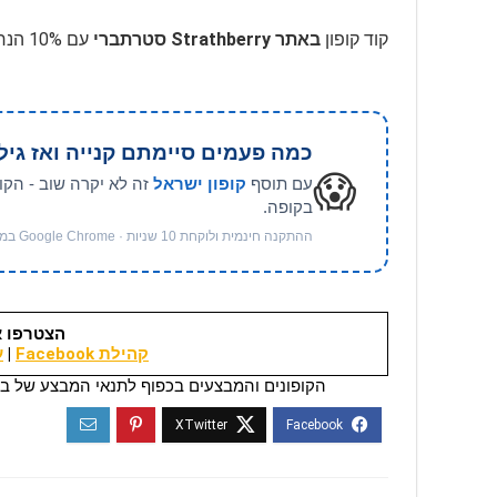
קוד קופון
באתר Strathberry סטרתברי
עם 10% הנחה בהרשמה לניוזלטר באתר, בהתאם לתנאים, בתוקף לזמן מוגבל
כמה פעמים סיימתם קנייה ואז גיל
😱
עם תוסף
קופון ישראל
זה לא יקרה שוב - הקו
בקופה.
ההתקנה חינמית ולוקחת 10 שניות · Google Chrome במחשב
הצטרפו א
קהילת Facebook
|
ער
הקופונים והמבצעים בכפוף לתנאי המבצע של בי