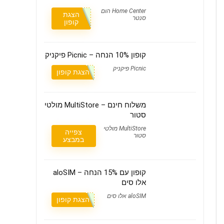
Home Center הום
הצגת
סנטר
קופון
קופון 10% הנחה – Picnic פיקניק
Picnic פיקניק
הצגת קופון
משלוח חינם – MultiStore‎ מולטי
סטור
MultiStore‎ מולטי
צפייה
סטור
במבצע
קופון עם 15% הנחה – aloSIM
אלו סים
aloSIM אלו סים
הצגת קופון