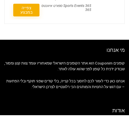
Sports Events 365 ספורט איוונטס
צפייה
365
במבצע
מי אנחנו
קופונים Couponim הוא אתר הקופונים הישראלי שמאחוריו עומד צוות קטן ומסור,
שבודק ידנית כל קופון לפני שהוא עולה לאתר.
אנחנו כאן כדי לעזור לכם לחסוך בכל קנייה, בלי קודים שפגי תוקף ובלי הפתעות
– עם דגש על החנויות והמותגים הכי רלוונטיים לצרכן הישראלי.
אודות
אודות
תנאים ומדיניות