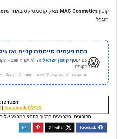
קופון
MAC Cosmetics מאק קוסמטיקס באתר Sephora ספורה
מוגבל
כמה פעמים סיימתם קנייה ואז גיל
😱
עם תוסף
קופון ישראל
זה לא יקרה שוב - הקו
בקופה.
ההתקנה חינמית ולוקחת 10 שניות · Google Chrome במחשב
הצטרפו א
קהילת Facebook
|
ער
הקופונים והמבצעים בכפוף לתנאי המבצע של בי