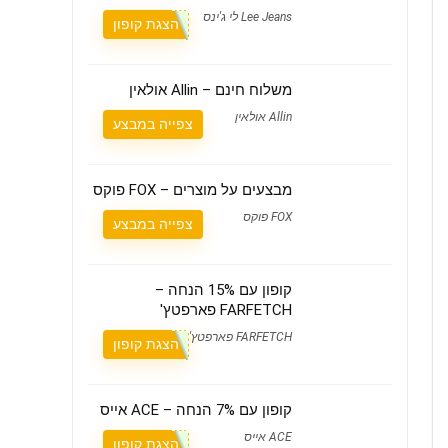
Lee Jeans לי ג'ינס
הצגת קופון
משלוח חינם – Allin אולאין
Allin אולאין
צפייה במבצע
מבצעים על מוצרים – FOX פוקס
FOX פוקס
צפייה במבצע
קופון עם 15% הנחה –
FARFETCH פארפטץ'
FARFETCH פארפטץ'
הצגת קופון
קופון עם 7% הנחה – ACE אייס
ACE אייס
הצגת קופון